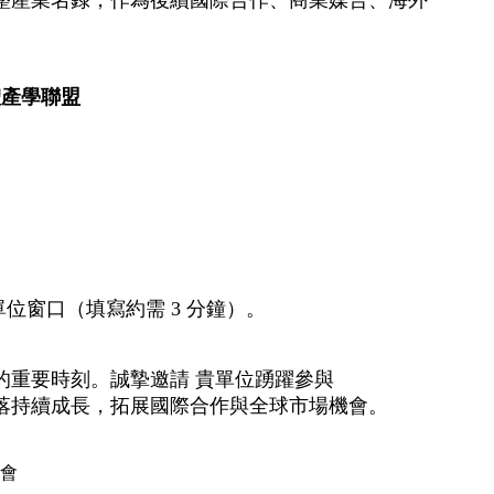
體產學聯盟
位窗口（填寫約需 3 分鐘）。
的重要時刻。誠摯邀請 貴單位踴躍參與
落持續成長，拓展國際合作與全球市場機會。
協會