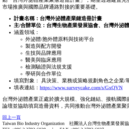
市場推廣與國際品牌通路對接的重要基礎。
計畫名稱：台灣外泌體產業鏈造冊計畫
主/合辦單位：台灣生物產業發展協會、台灣外泌
涵蓋領域：
外泌體/胞外體原料與技術平台
製造與配方開發
生技與品牌應用
醫美與臨床應用
檢測驗證與法規支援
學研與合作單位
填寫對象： 具決策、業務或策略規劃角色之企業/單
填表連結：
https://www.surveycake.com/s/GxQVN
台灣外泌體產業正處於擴大規模、強化鏈結、接軌國際
論壇並協助填寫造冊資料，共同推動台灣外泌體產業聚
回上一頁
Taiwan Bio Industry Organization 社團法人台灣生物產業發展