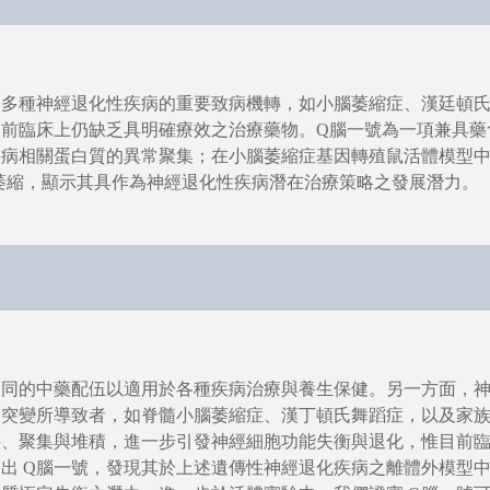
為多種神經退化性疾病的重要致病機轉，如小腦萎縮症、漢廷頓
前臨床上仍缺乏具明確療效之治療藥物。Q腦一號為一項兼具藥
疾病相關蛋白質的異常聚集；在小腦萎縮症基因轉殖鼠活體模型
細胞的萎縮，顯示其具作為神經退化性疾病潛在治療策略之發展潛力。
不同的中藥配伍以適用於各種疾病治療與養生保健。另一方面，
突變所導致者，如脊髓小腦萎縮症、漢丁頓氏舞蹈症，以及家族
疊、聚集與堆積，進一步引發神經細胞功能失衡與退化，惟目前
出 Q腦一號，發現其於上述遺傳性神經退化疾病之離體外模型