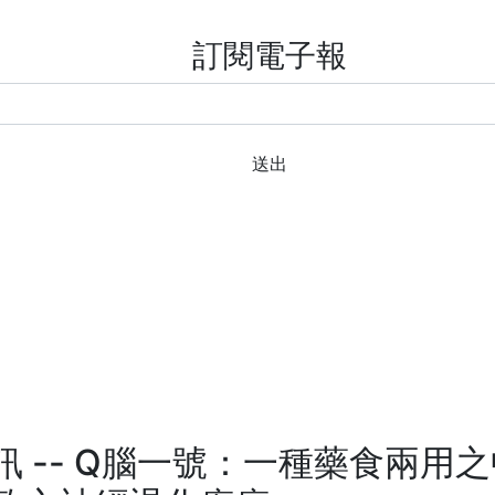
訂閱電子報
送出
 -- Q腦一號：一種藥食兩用