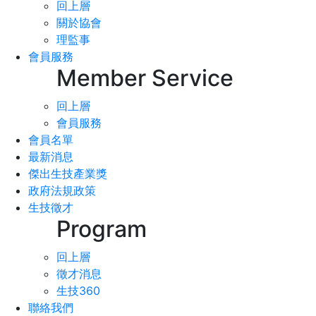
回上層
關於協會
理監事
會員服務
Member Service
回上層
會員服務
會員名單
最新消息
傑出生技產業獎
政府法規政策
生技徵才
Program
回上層
徵才消息
生技360
聯絡我們