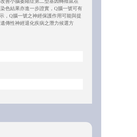
可改善小腦萎縮症第二型基因轉殖鼠在
染色結果亦進一步證實，Q腦一號可有
究顯示，Q腦一號之神經保護作用可能與提
療遺傳性神經退化疾病之潛力候選方