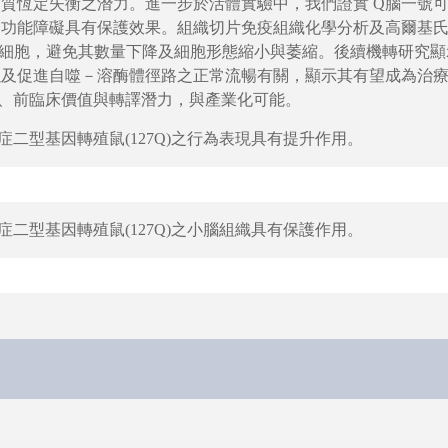
質恆定失衡之潛力。進一步於活體實驗中，我們證實 Q腦一號
功能障礙具有保護效果。組織切片免疫組織化學分析及高爾基氏
inje 細胞，避免其數量下降及細胞形態縮小與萎縮。後續機轉研
以及促進自噬－溶酶體徑路之正常流暢有關，顯示其有望成為治
、前臨床價值與轉譯潛力，與產業化可能。
二型基因轉殖鼠(127Q)之行為表現具有提升作用。
二型基因轉殖鼠(127Q)之小腦組織具有保護作用。