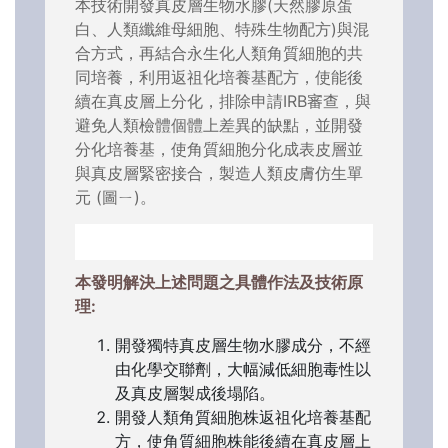
本技術開發真皮層生物水膠(天然膠原蛋
白、人類纖維母細胞、特殊生物配方)與混
合方式，再結合永生化人類角質細胞的共
同培養，利用返祖化培養基配方，使能後
續在真皮層上分化，排除申請IRB審查，與
避免人類檢體個體上差異的缺點，並開發
分化培養基，使角質細胞分化成表皮層並
與真皮層緊密接合，製造人類皮膚仿生單
元 (圖ㄧ)。
本發明解決上述問題之具體作法及技術原
理:
開發獨特真皮層生物水膠成分，不經
由化學交聯劑，大幅減低細胞毒性以
及真皮層製成後塌陷。
開發人類角質細胞株返祖化培養基配
方，使角質細胞株能後續在真皮層上