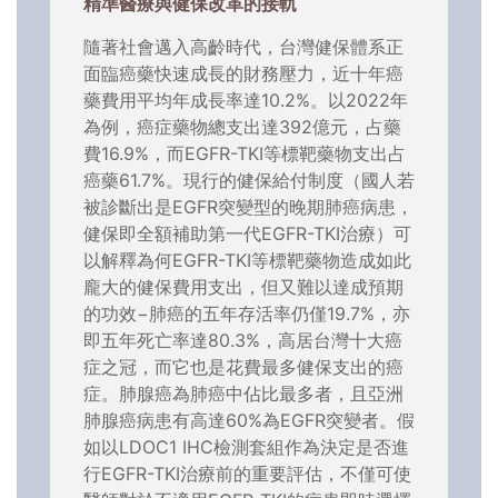
精準醫療與健保改革的接軌
隨著社會邁入高齡時代，台灣健保體系正
面臨癌藥快速成長的財務壓力，近十年癌
藥費用平均年成長率達10.2%。以2022年
為例，癌症藥物總支出達392億元，占藥
費16.9%，而EGFR-TKI等標靶藥物支出占
癌藥61.7%。現行的健保給付制度（國人若
被診斷出是EGFR突變型的晚期肺癌病患，
健保即全額補助第一代EGFR-TKI治療）可
以解釋為何EGFR-TKI等標靶藥物造成如此
龐大的健保費用支出，但又難以達成預期
的功效−肺癌的五年存活率仍僅19.7%，亦
即五年死亡率達80.3%，高居台灣十大癌
症之冠，而它也是花費最多健保支出的癌
症。肺腺癌為肺癌中佔比最多者，且亞洲
肺腺癌病患有高達60%為EGFR突變者。假
如以LDOC1 IHC檢測套組作為決定是否進
行EGFR-TKI治療前的重要評估，不僅可使