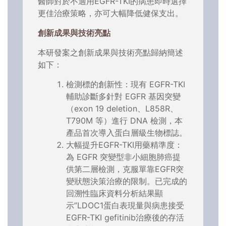
醫師對於不適用EGFR-TKI的病患即時選擇
更佳治療策略，亦可大幅降低健保支出。
創新成果與技術亮點
本研發案之創新成果與技術亮點歸納簡述
如下：
檢測標的創新性：現有 EGFR-TKI
輔助診斷多針對 EGFR 基因突變
（exon 19 deletion、L858R、
T790M 等）進行 DNA 檢測，本
產品首次導入蛋白層級生物標誌。
大幅提升EGFR-TKI用藥精準度：
為 EGFR 突變型非小細胞肺癌提
供第二層檢測，克服單靠EGFR突
變狀態決策治療的限制。已完成的
回溯性臨床資料分析結果顯
示”LDOC1蛋白表現量與病患接受
EGFR-TKI gefitinib治療後的存活