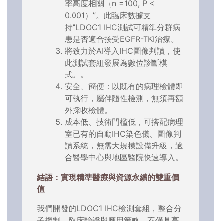
率高度相關（n =100, P <
0.001）”。此臨床數據支
持”LDOC1 IHC測試可精準分群病
患是否適合接受EGFR-TKI治療。
將致力於AI導入IHC圖像判讀，使
此測試套組發展為數位診斷模
式。。
安全、簡便：以既有的病理檢體即
可執行，屬伴隨性檢測，無須再額
外採收檢體。
成本低、技術門檻低，可搭配病理
室已有的自動IHC染色儀、圖像判
讀系統，無需大規模設備升級，適
合醫學中心與地區醫院快速導入。
結語：實現精準醫療與資源永續的雙重價
值
我們開發的LDOC1 IHC檢測套組，整合分
子機制、臨床驗證與應用策略，不僅具高