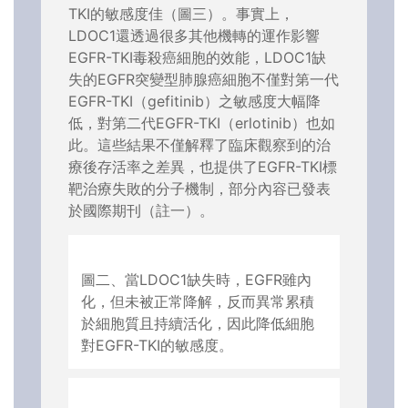
TKI的敏感度佳（圖三）。事實上，
LDOC1還透過很多其他機轉的運作影響
EGFR-TKI毒殺癌細胞的效能，LDOC1缺
失的EGFR突變型肺腺癌細胞不僅對第一代
EGFR-TKI（gefitinib）之敏感度大幅降
低，對第二代EGFR-TKI（erlotinib）也如
此。這些結果不僅解釋了臨床觀察到的治
療後存活率之差異，也提供了EGFR-TKI標
靶治療失敗的分子機制，部分內容已發表
於國際期刊（註一）。
圖二、當LDOC1缺失時，EGFR雖內
化，但未被正常降解，反而異常累積
於細胞質且持續活化，因此降低細胞
對EGFR-TKI的敏感度。