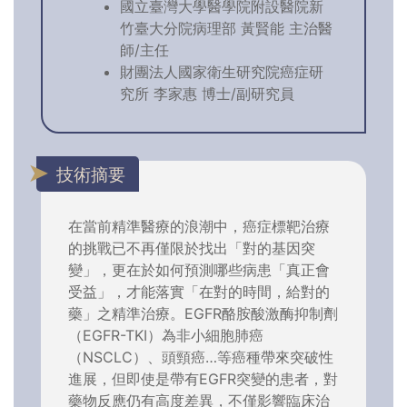
國立臺灣大學醫學院附設醫院新
竹臺大分院病理部 黃賢能 主治醫
師/主任
財團法人國家衛生研究院癌症研
究所 李家惠 博士/副研究員
技術摘要
在當前精準醫療的浪潮中，癌症標靶治療
的挑戰已不再僅限於找出「對的基因突
變」，更在於如何預測哪些病患「真正會
受益」，才能落實「在對的時間，給對的
藥」之精準治療。EGFR酪胺酸激酶抑制劑
（EGFR-TKI）為非小細胞肺癌
（NSCLC）、頭頸癌…等癌種帶來突破性
進展，但即使是帶有EGFR突變的患者，對
藥物反應仍有高度差異，不僅影響臨床治