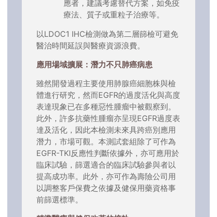
應者，建議考慮替代方案，如免疫
療法、質子或重粒子治療等。
以LDOC1 IHC檢測做為第二層篩檢可避免
醫治時間延誤與醫療資源浪費。
應用場域擴展：潛力不只肺癌病患
雖然開發過程主要使用肺腺癌細胞株與檢
體進行研究，然而EGFR的過度活化與高度
表達現象已在多種惡性腫瘤中被觀察到。
此外，許多抗藥性腫瘤亦呈現EGFR過度表
達及活化，因此本檢測未來具跨癌別應用
潛力，市場可觀。本測試套組除了可作為
EGFR-TKI反應性判斷依據外，亦可應用於
臨床試驗，篩選適合的臨床試驗參與者以
提高成功率。此外，亦可作為壽險公司用
以調整客戶保費之依據及健保用藥資格事
前篩選標準。