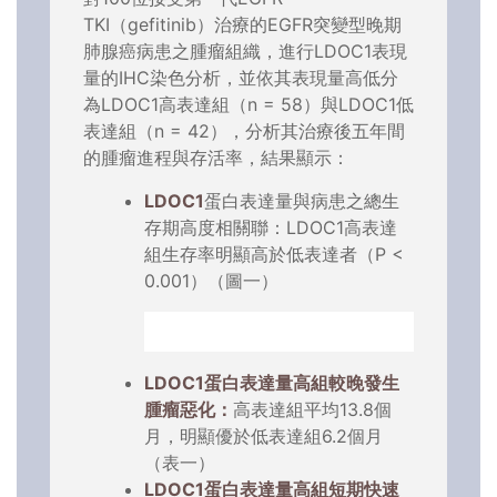
TKI（gefitinib）治療的EGFR突變型晚期
肺腺癌病患之腫瘤組織，進行LDOC1表現
量的IHC染色分析，並依其表現量高低分
為LDOC1高表達組（n = 58）與LDOC1低
表達組（n = 42），分析其治療後五年間
的腫瘤進程與存活率，結果顯示：
LDOC1
蛋白表達量與病患之總生
存期高度相關聯：LDOC1高表達
組生存率明顯高於低表達者（P <
0.001）（圖一）
LDOC1蛋白表達量高組較晚發生
腫瘤惡化：
高表達組平均13.8個
月，明顯優於低表達組6.2個月
（表一）
LDOC1蛋白表達量高組短期快速