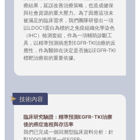
療結果，延誤改善治療策略，也造成健保
與社會資源的重大壓力。為了因應這項未
被滿足的臨床需求，我們團隊研發出一項
以LDOC1蛋白為標的之免疫組織化學染色
（IHC）檢測套組，作為一項輔助診斷工
具，以精準預測病患對EGFR-TKI治療的反
應性，作為醫師在決定是否施以EGFR-TKI
標靶治療前的重要依據。
技術內容
臨床研究驗證：精準預測EGFR-TKI治療
後的癌症進程與存活率
我們已完成一個回溯型臨床資料分析：針
對100位接受第一代EGFR-