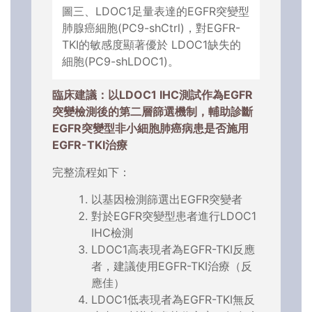
圖三、LDOC1足量表達的EGFR突變型
肺腺癌細胞(PC9-shCtrl)，對EGFR-
TKI的敏感度顯著優於 LDOC1缺失的
細胞(PC9-shLDOC1)。
臨床建議：以LDOC1 IHC測試作為EGFR
突變檢測後的第二層篩選機制，輔助診斷
EGFR突變型非小細胞肺癌病患是否施用
EGFR-TKI治療
完整流程如下：
以基因檢測篩選出EGFR突變者
對於EGFR突變型患者進行LDOC1
IHC檢測
LDOC1高表現者為EGFR-TKI反應
者，建議使用EGFR-TKI治療（反
應佳）
LDOC1低表現者為EGFR-TKI無反