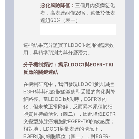
惡化風險降低：
三個月內疾病惡化
者，高表達組僅26%，遠低於低表
達組60%（表一）
這些結果充分證實了LDOC1檢測的臨床效
用，具精準預測力與分層潛力。
分子機制探討：揭示LDOC1與EGFR-TKI
反應的關鍵連結
在機制研究中，我們發現LDOC1參與調控
EGFR與其他酪胺酸激酶型受體的內化與降
解路徑。當LDOC1缺失時，EGFR雖內
化，但未被正常降解，反而異常累積於細
胞質且持續活化（圖二），因此降低EGFR
突變型肺腺癌細胞對EGFR-TKI的敏感度；
相對地，LDOC1足量表達的情況下，
EGFR傾向細胞膜位（圖二），對EGFR-