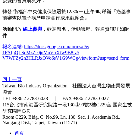
親愛的會員朋友好：
轉發 衛福部中央健康保險署於12/30(一)上午9時舉辦『
癌藥事
前審查以電子病歷申請實作成果觀摩會』
活動開放
線上參與
，歡迎報名，活動議程、報名資訊詳如附
件
報名連結:
https://docs.google.com/
forms/d/e/
1FAIpQLScMzZs0jnMuVrrXfw9B8fz5
V7WFZy2n3HLRJxOVo6sV1G9WCg/
viewform?usp=send_form
回上一頁
Taiwan Bio Industry Organization 社團法人台灣生物產業發展
協會
TEL +886 2 2783-6028 ｜ FAX +886 2 2783-6027
115台北市南港區研究院路一段130巷99號2樓C229室
國家生技
研究園區C棟
Room C229, Bldg. C, No.99, Ln. 130, Sec. 1, Academia Rd.,
Nangang Dist., Taipei, Taiwan (11571)
首頁