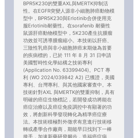
BPR5K230的雙重AXL與MERTK抑制活
性。在EGFR突變人源非小細胞肺癌動物模
型中，BPR5K230與Erlotinib合併使用克
服Erlotinib耐藥性。在sorafenib 耐藥性
鼠源肝癌動物模型中，5K230產生抗腫瘤
功效並可誘導腫瘤縮小。本技術以肝癌、
三陰性乳癌與非小細胞肺癌末期做為首要
的疾病標的，已於 111 年 8 月 31 日申請
美國暫時性化學結構之技術專利
(Application No. 63399404)。PCT 專
利 (WO 2024/039842 A2) 已獲證，美國
專利、台灣專利、與其他國家審查中。本
技術針對AXL 與MERTK的雙重抑制，具有
明確的癌症生物標記，若開發成功將能在
癌症治療以及癌症免疫調控中有顯著的功
效，將創新科學發現轉化為精準癌症療
法。本技術積極對外徵求有意進行技術移
轉或產學合作廠商，期能早日找到下一棒
接手，加速新藥研發腳步，造福癌症病