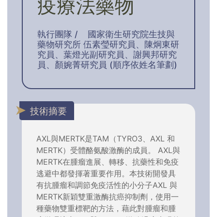
疫療法藥物
執行團隊 /
國家衛生研究院生技與
藥物研究所 伍素瑩研究員、陳炯東研
究員、葉燈光副研究員、謝興邦研究
員、顏婉菁研究員 (順序依姓名筆劃)
技術摘要
AXL與MERTK是TAM（TYRO3、AXL 和
MERTK）受體酪氨酸激酶的成員。 AXL與
MERTK在腫瘤進展、轉移、抗藥性和免疫
逃避中都發揮著重要作用。本技術開發具
有抗腫瘤和調節免疫活性的小分子AXL 與
MERTK新穎雙重激酶抗癌抑制劑，使用一
種藥物雙重標靶的方法，藉此對腫瘤和腫