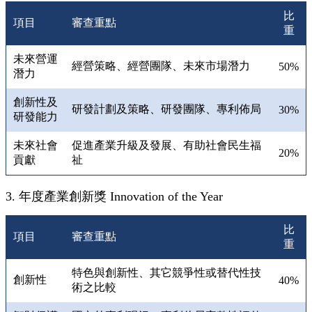
比
項目
審查重點
重
未來營運
經營策略、經營團隊、未來市場潛力
50%
潛力
創新性及
研發計劃及策略、研發團隊、專利佈局
30%
研發能力
未來社會
促進產業升級及發展、有助社會民生福
20%
貢獻
祉
3. 年度產業創新獎 Innovation of the Year
比
項目
審查重點
重
特色與創新性、其它競爭性或替代性技
創新性
40%
術之比較