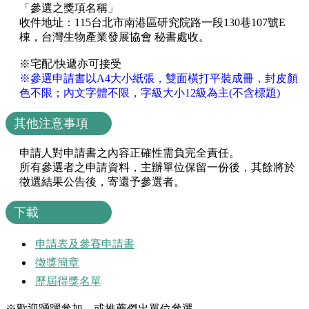
「參選之獎項名稱」
收件地址：​115台北市南港區研究院路一段130巷107號E
棟，台灣生物產業發展協會 秘書處收。
※宅配/快遞亦可接受
※參選申請書以A4大小紙張，雙面橫打平裝成冊，封皮顏
色不限；內文字體不限，字級大小12級為主(不含標題)
其他注意事項
申請人對申請書之內容正確性需負完全責任。
所有參選者之申請資料，主辦單位保留一份後，其餘將於
徵選結果公告後，寄還予參選者。
下載
申請表及參賽申請書
徵獎簡章
歷屆得獎名單
※歡迎踴躍參加，或推薦傑出單位參選。