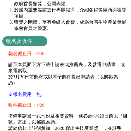
政府首長頒獎，公開表揚。
於國內重要媒體進行專題報導，介紹各得獎廠商與獲獎
項目。
獲獎之團體，享有免繳入會費，成為台灣生物產業發展
協會會員之優惠。
報名及收件
報名截止日：3/30
請至本頁面下方下載申請表或推薦表，及參選申請書，或
來電索取。
於3月30日前郵寄或以電子郵件提出申請表（以郵戳為
憑）。
※報名費用：無。
收件截止日：4/20
準備申請書一式七份及相關資料，務必於4月20日前以『掛
號』寄出，以郵戳為憑。
請於信封上註明參加「2020 傑出生技產業獎」，並註明