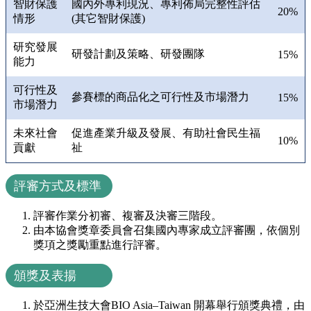
智財保護
國內外專利現況、專利佈局完整性評估
20%
情形
(其它智財保護)
研究發展
研發計劃及策略、研發團隊
15%
能力
可行性及
參賽標的商品化之可行性及市場潛力
15%
市場潛力
未來社會
促進產業升級及發展、有助社會民生福
10%
貢獻
祉
評審方式及標準
評審作業分初審、複審及決審三階段。
由本協會獎章委員會召集國內專家成立評審團，依個別
獎項之獎勵重點進行評審。
頒獎及表揚
於亞洲生技大會BIO Asia–Taiwan 開幕舉行頒獎典禮，由